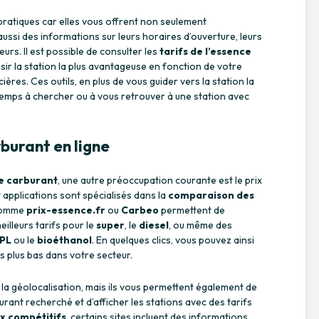
pratiques car elles vous offrent non seulement
ussi des informations sur leurs horaires d’ouverture, leurs
eurs. Il est possible de consulter les
tarifs de l’essence
isir la station la plus avantageuse en fonction de votre
ères. Ces outils, en plus de vous guider vers la station la
temps à chercher ou à vous retrouver à une station avec
burant en ligne
de carburant
, une autre préoccupation courante est le prix
t applications sont spécialisés dans la
comparaison des
 comme
prix-essence.fr
ou
Carbeo
permettent de
eilleurs tarifs pour le
super
, le
diesel
, ou même des
PL
ou le
bioéthanol
. En quelques clics, vous pouvez ainsi
es plus bas dans votre secteur.
 géolocalisation, mais ils vous permettent également de
rburant recherché et d’afficher les stations avec des tarifs
ix compétitifs
, certains sites incluent des informations