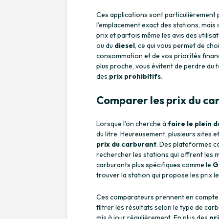
Ces applications sont particulièrement 
l’emplacement exact des stations, mais a
prix et parfois même les avis des utilisat
ou du
diesel
, ce qui vous permet de cho
consommation et de vos priorités financi
plus proche, vous évitent de perdre du 
des
prix prohibitifs
.
Comparer les prix du car
Lorsque l’on cherche à
faire le plein 
du litre. Heureusement, plusieurs sites e
prix du carburant
. Des plateformes
rechercher les stations qui offrent les m
carburants plus spécifiques comme le
G
trouver la station qui propose les prix l
Ces comparateurs prennent en compte la
filtrer les résultats selon le type de ca
mis à jour régulièrement. En plus des
pr