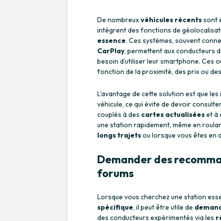
De nombreux
véhicules récents
sont 
intègrent des fonctions de géolocalisat
essence
. Ces systèmes, souvent connec
CarPlay
, permettent aux conducteurs d
besoin d’utiliser leur smartphone. Ces ou
fonction de la proximité, des prix ou de
L’avantage de cette solution est que les
véhicule, ce qui évite de devoir consult
couplés à des
cartes actualisées
et à 
une station rapidement, même en roulant
longs trajets
ou lorsque vous êtes en 
Demander des recommand
forums
Lorsque vous cherchez une station ess
spécifique
, il peut être utile de
demand
des conducteurs expérimentés via les
r