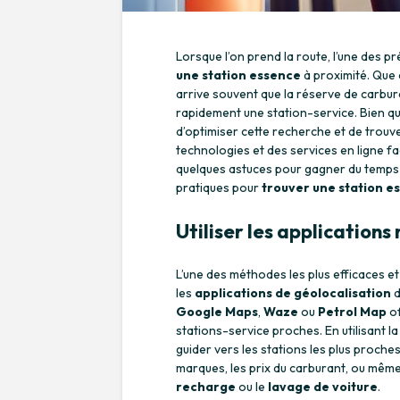
Lorsque l’on prend la route, l’une des 
une station essence
à proximité. Que c
arrive souvent que la réserve de carburan
rapidement une station-service. Bien que
d’optimiser cette recherche et de trouve
technologies et des services en ligne fac
quelques astuces pour gagner du temps e
pratiques pour
trouver une station e
Utiliser les applications
L’une des méthodes les plus efficaces e
les
applications de géolocalisation
d
Google Maps
,
Waze
ou
Petrol Map
of
stations-service proches. En utilisant l
guider vers les stations les plus proches,
marques, les prix du carburant, ou même
recharge
ou le
lavage de voiture
.